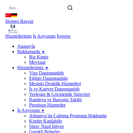
main
content
Hemen Başvur
Hizmetlerimiz
İş Arıyorum
İşveren
Anasayfa
Hakkımızda
▼
Biz Kimiz
Mevzuat
Hizmetlerimiz
▼
Vize Danışmanlığı
Eğitim Danışmanlığı
Mesleki Denklik Hizmetleri
İş ve Kariyer Danışmanlığı
Yerleşim & Göçmenlik Süreçleri
Randevu ve Başvuru Takibi
Premium Hizmetler
İş Arıyorum
▼
Almanya’da Çalışma Programı Hakkında
Kimler Katılabilir
Süreç Nasıl İşliyor
Gerekli Belgeler