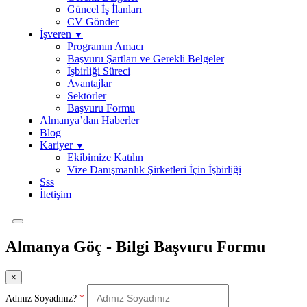
Güncel İş İlanları
CV Gönder
İşveren
▼
Programın Amacı
Başvuru Şartları ve Gerekli Belgeler
İşbirliği Süreci
Avantajlar
Sektörler
Başvuru Formu
Almanya’dan Haberler
Blog
Kariyer
▼
Ekibimize Katılın
⁠Vize Danışmanlık Şirketleri İçin İşbirliği
Sss
İletişim
Almanya Göç - Bilgi Başvuru Formu
×
Adınız Soyadınız?
*