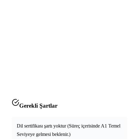
ALMANYA 1 YILLIK ULUSAL D TİPİ
ÇALIŞMA VİZESİ
Süreç maksimum 4 ayda tamamlanmaktadır.
(81A ÖN ONAY + VİZE BAŞVURU SÜRECİ)
Gerekli Şartlar
Dil sertifikası şartı yoktur (Süreç içerisinde A1 Temel
Seviyeye gelmesi beklenir.)