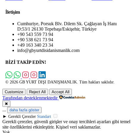
İletişim
Cumhuriye, Porsuk Blv. Dilem Sk. Çağlayan İş Hanı
D:53/1 26130 Tepebaşı/Eskişehir, Türkiye
+90 543 559 73 94
+90 538 621 73 94
+49 163 340 23 34
info@gbyurtdisidanismanlik.com
BİZİ TAKİP EDİN!
© 2026 GB YURT DIŞI DANIŞMANLIK. Tüm hakları saklıdır.
Customize
Reject All
Accept All
Tarafından desteklenmektedir
✖
...
daha fazla göster
►
Gerekli Çerezler
Standart
Gerekli çerezler, güvenli girişler ve onay tercihleri ayarları gibi temel
site özelliklerini etkinleştirir. Kişisel veri saklamazlar.
Yok