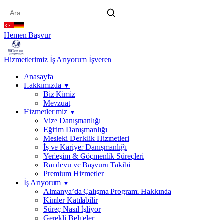
main
content
Hemen Başvur
Hizmetlerimiz
İş Arıyorum
İşveren
Anasayfa
Hakkımızda
▼
Biz Kimiz
Mevzuat
Hizmetlerimiz
▼
Vize Danışmanlığı
Eğitim Danışmanlığı
Mesleki Denklik Hizmetleri
İş ve Kariyer Danışmanlığı
Yerleşim & Göçmenlik Süreçleri
Randevu ve Başvuru Takibi
Premium Hizmetler
İş Arıyorum
▼
Almanya’da Çalışma Programı Hakkında
Kimler Katılabilir
Süreç Nasıl İşliyor
Gerekli Belgeler