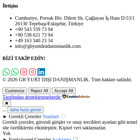
İletişim
Cumhuriye, Porsuk Blv. Dilem Sk. Çağlayan İş Hanı D:53/1
26130 Tepebaşı/Eskişehir, Türkiye
+90 543 559 73 94
+90 538 621 73 94
+49 163 340 23 34
info@gbyurtdisidanismanlik.com
BİZİ TAKİP EDİN!
© 2026 GB YURT DIŞI DANIŞMANLIK. Tüm hakları saklıdır.
Customize
Reject All
Accept All
Tarafından desteklenmektedir
✖
...
daha fazla göster
►
Gerekli Çerezler
Standart
Gerekli çerezler, güvenli girişler ve onay tercihleri ayarları gibi temel
site özelliklerini etkinleştirir. Kişisel veri saklamazlar.
Yok
►
Fonksiyonel Çerezler
Açıklama