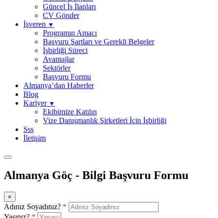
Güncel İş İlanları
CV Gönder
İşveren
▼
Programın Amacı
Başvuru Şartları ve Gerekli Belgeler
İşbirliği Süreci
Avantajlar
Sektörler
Başvuru Formu
Almanya’dan Haberler
Blog
Kariyer
▼
Ekibimize Katılın
⁠Vize Danışmanlık Şirketleri İçin İşbirliği
Sss
İletişim
Almanya Göç - Bilgi Başvuru Formu
×
Adınız Soyadınız?
*
Yaşınız?
*