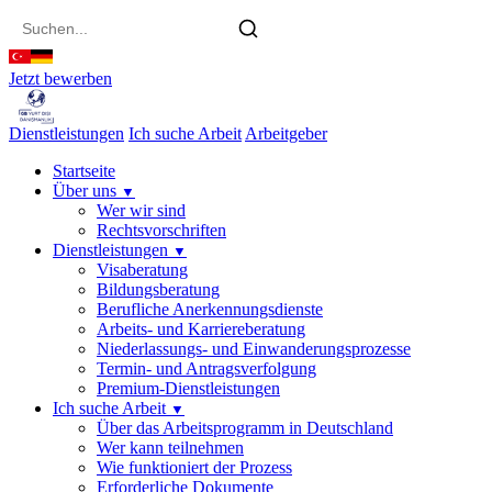
main
content
Jetzt bewerben
Dienstleistungen
Ich suche Arbeit
Arbeitgeber
Startseite
Über uns
▼
Wer wir sind
Rechtsvorschriften
Dienstleistungen
▼
Visaberatung
Bildungsberatung
Berufliche Anerkennungsdienste
Arbeits- und Karriereberatung
Niederlassungs- und Einwanderungsprozesse
Termin- und Antragsverfolgung
Premium-Dienstleistungen
Ich suche Arbeit
▼
Über das Arbeitsprogramm in Deutschland
Wer kann teilnehmen
Wie funktioniert der Prozess
Erforderliche Dokumente